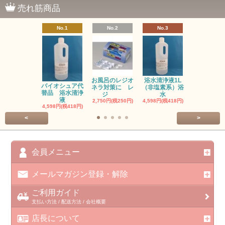
売れ筋商品
No.1
No.2
No.3
No.4
お風呂のレジオ
浴水清浄液1L
お風呂のレ
バイオシュア代
ネラ対策に レ
（非塩素系）浴
ネラ対策に
替品 浴水清浄
ジ
水
塩
液
2,750円(税250円)
4,598円(税418円)
3,300円(税30
4,598円(税418円)
<
>
会員メニュー
メールマガジン登録・解除
ご利用ガイド
支払い方法 / 配送方法 / 会社概要
店長について