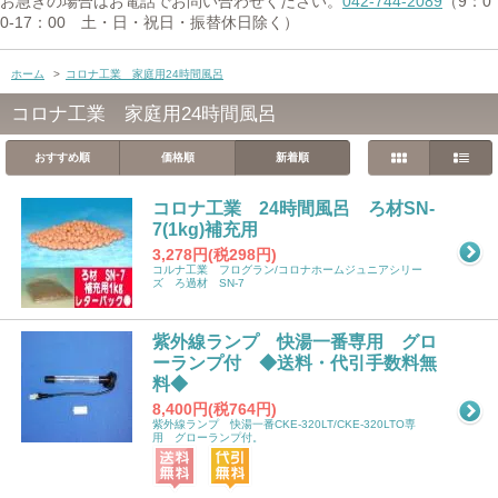
お急ぎの場合はお電話でお問い合わせください。
042-744-2089
（9：0
0-17：00 土・日・祝日・振替休日除く）
ホーム
>
コロナ工業 家庭用24時間風呂
コロナ工業 家庭用24時間風呂
おすすめ順
価格順
新着順
コロナ工業 24時間風呂 ろ材SN-
7(1kg)補充用
3,278円(税298円)
コルナ工業 フログラン/コロナホームジュニアシリー
ズ ろ過材 SN-7
紫外線ランプ 快湯一番専用 グロ
ーランプ付 ◆送料・代引手数料無
料◆
8,400円(税764円)
紫外線ランプ 快湯一番CKE-320LT/CKE-320LTO専
用 グローランプ付。