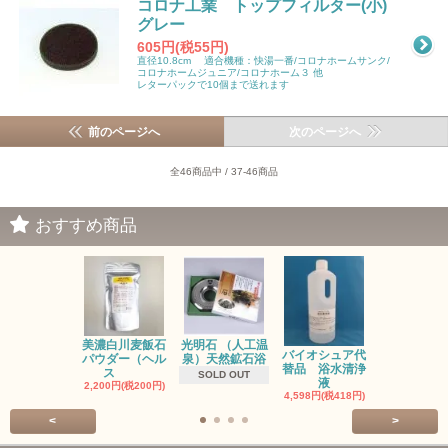
コロナ工業 トップフィルター(小)
グレー
605円(税55円)
直径10.8cm 適合機種：快湯一番/コロナホームサンク/
コロナホームジュニア/コロナホーム３ 他
レターパックで10個まで送れます
前のページへ
次のページへ
全46商品中 / 37-46商品
おすすめ商品
光明石 （人工温
お風呂のレ
美濃白川麦飯石
バイオシュア代
泉）天然鉱石浴
ネラ対策に
パウダー（ヘル
替品 浴水清浄
ジ
ス
SOLD OUT
液
2,750円(税25
2,200円(税200円)
4,598円(税418円)
<
>