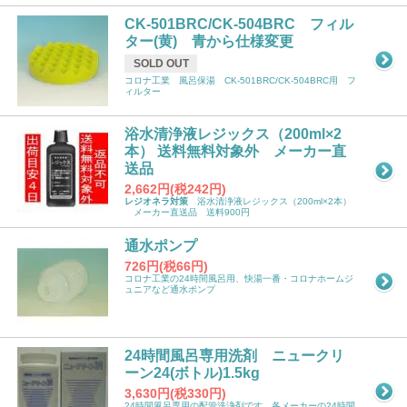
CK-501BRC/CK-504BRC フィル
ター(黄) 青から仕様変更
SOLD OUT
コロナ工業 風呂保湯 CK-501BRC/CK-504BRC用 フ
ィルター
浴水清浄液レジックス（200ml×2
本） 送料無料対象外 メーカー直
送品
2,662円(税242円)
レジオネラ対策
浴水清浄液レジックス（200ml×2本）
メーカー直送品 送料900円
通水ポンプ
726円(税66円)
コロナ工業の24時間風呂用、快湯一番・コロナホームジ
ュニアなど通水ポンプ
24時間風呂専用洗剤 ニュークリ
ーン24(ボトル)1.5kg
3,630円(税330円)
24時間風呂専用の配管洗浄剤です。各メーカーの24時間