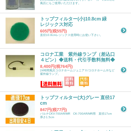
風呂にもご使用いただけます。
トップフィルター(小)10.8cm 緑
レジックス対応
605円(税55円)
直径10.8cmレジックス使用時にお使い下さい。
コロナ工業 紫外線ランプ（差込口
４ピン）◆送料・代引手数料無料◆
8,400円(税764円)
24時間風呂コロナホームジュニアⅡ/コロナホームⅢなど
紫外線ランプ。
トップフィルター(大)グレー 直径17
cm
847円(税77円)
バルナCKV-700AR/MR CK-700AR/MR用 直径17cm
厚さ1.5cm