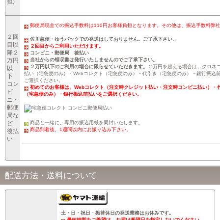
担)
郵便局現金での振込手数料は110円お客様負担となります。その他は、振込手数料弊
２回
佐川急便・ゆうパックでの発送はしておりません。ご了承下さい。
目以
２回目からご利用いただけます。
降２
コンビニ・郵便局 後払い
万円
当社からの領収書は発行いたしませんのでご了承下さい。
２万円以下のご利用の場合に限らせていただきます。
２万円を超える場合は、クロネ
以
払い（宅急便のみ）・Webコレクト（宅急便のみ）・代引き（宅急便のみ）・銀行振込
下
ご選択ください。
コン
初めてのお客様は、Webコレクト（注文時クレジット払い・注文時コンビニ払い）・
ビ
（宅急便のみ）・銀行振込前払いをご選択ください。
ニ・
郵便
局な
ど
商品と一緒に、専用の振込用紙を同封いたします。
商品到着後、1週間以内にお振り込み下さい。
後払
い
配送方法・送料について
土・日・祝日・振替休日の発送業務はお休みです。
最短納期をご希望は、お届け希望日を指定しないでください。