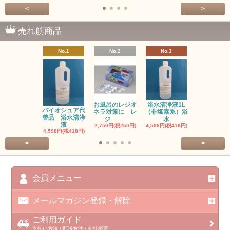
<
>
売れ筋商品
No.1
No.2
No.3
No.4
お風呂のレジオ
浴水清浄液1L
お風呂のレ
バイオシュア代
ネラ対策に レ
（非塩素系）浴
ネラ対策に
替品 浴水清浄
ジ
水
塩
液
2,750円(税250円)
4,598円(税418円)
3,300円(税30
4,598円(税418円)
<
>
会員メニュー
メールマガジン登録・解除
ご利用ガイド
支払い方法 / 配送方法 / 会社概要