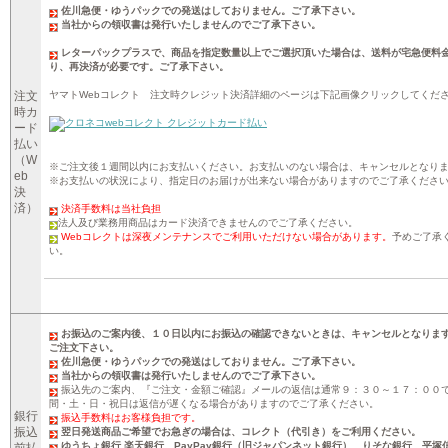
佐川急便・ゆうパックでの発送はしておりません。ご了承下さい。
当社からの領収書は発行いたしませんのでご了承下さい。
レターパックプラスで、商品を指定数量以上でご選択頂いた場合は、送料が宅急便料
り、再決済が必要です。ご了承下さい。
注文
ヤマトWebコレクト 注文時クレジット決済詳細のページは下記画像クリックしてくだ
時カ
ード
払い
（W
※ご注文後１週間以内にお支払いください。お支払いのない場合は、キャンセルとなり
eb
※お支払いの状況により、指定日のお届けが出来ない場合がありますのでご了承くださ
決
済）
決済手数料は当社負担
法人及び業務用商品はカード決済できませんのでご了承ください。
Webコレクトは深夜メンテナンスでご利用いただけない場合があります。
予めご了承
い。
お振込のご案内後、１０日以内にお振込の確認できないときは、キャンセルとなりま
ご注文下さい。
佐川急便・ゆうパックでの発送はしておりません。ご了承下さい。
当社からの領収書は発行いたしませんのでご了承下さい。
振込先のご案内、『ご注文・金額ご確認』メールの返信は通常９：３０～１７：００
間・土・日・祝日は返信が遅くなる場合がありますのでご了承ください。
銀行
振込手数料はお客様負担です。
振込
翌日発送商品ご希望でお急ぎの場合は、コレクト（代引き）をご利用ください。
ゆうちょ銀行 楽天銀行 PayPay銀行（旧ジャパンネット銀行） りそな銀行 平塚