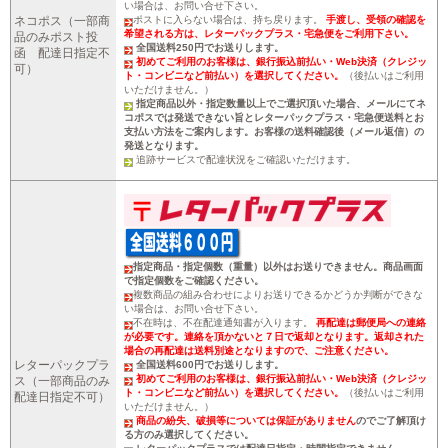
い場合は、お問い合せ下さい。
ネコポス（一部商
ポストに入らない場合は、持ち戻ります。
手渡し、受領の確認を
希望される方は、レターパックプラス・宅急便をご利用下さい。
品のみポスト投
全国送料250円でお送りします。
函 配達日指定不
初めてご利用のお客様は、銀行振込前払い・Web決済（クレジッ
可）
ト・コンビニなど前払い）を選択してください。
（後払いはご利用
いただけません。）
指定商品以外・指定数量以上でご選択頂いた場合、メールにてネ
コポスでは発送できない旨とレターパックプラス・宅急便送料とお
支払い方法をご案内します。お客様の送料確認後（メール返信）の
発送となります。
追跡サービスで配達状況をご確認いただけます。
指定商品・指定個数（重量）以外はお送りできません。商品画面
で指定個数をご確認ください。
複数商品の組み合わせによりお送りできるかどうか判断ができな
い場合は、お問い合せ下さい。
不在時は、不在配達通知書が入ります。
再配達は郵便局への連絡
が必要です。連絡を頂かないと７日で返却となります。返却された
場合の再配達は送料別途となりますので、ご注意ください。
レターパックプラ
全国送料600円でお送りします。
初めてご利用のお客様は、銀行振込前払い・Web決済（クレジッ
ス（一部商品のみ
ト・コンビニなど前払い）を選択してください。
（後払いはご利用
配達日指定不可）
いただけません。）
商品の紛失、破損等については保証がありません
のでご了解頂け
る方のみ選択してください。