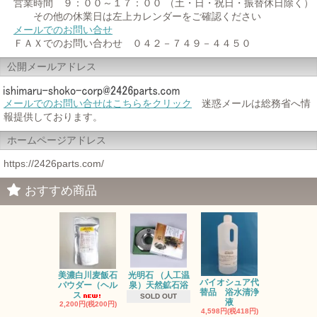
営業時間 ９：００～１７：００ （土・日・祝日・振替休日除く）
その他の休業日は左上カレンダーをご確認ください
メールでのお問い合せ
ＦＡＸでのお問い合わせ ０４２－７４９－４４５０
公開メールアドレス
メールでのお問い合せはこちらをクリック
迷惑メールは総務省へ情
報提供しております。
ホームページアドレス
https://2426parts.com/
おすすめ商品
光明石 （人工温
お風呂のレ
美濃白川麦飯石
バイオシュア代
泉）天然鉱石浴
ネラ対策に
パウダー（ヘル
替品 浴水清浄
ジ
ス
SOLD OUT
液
2,750円(税25
2,200円(税200円)
4,598円(税418円)