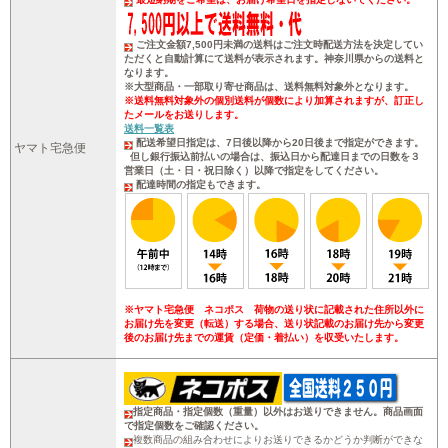
ご注文金額7,500円未満の送料はご注文時配送方法を決定してい
ただくと自動計算にて送料が表示されます。神奈川県からの送料と
なります。
※大型商品・一部取り寄せ商品は、送料無料対象外となります。
※送料無料対象外の個別送料が個数により加算されますが、訂正し
たメールをお送りします。
送料一覧表
配送希望日指定は、7日後以降から20日後まで指定ができます。
ヤマト宅急便
但し銀行振込前払いの場合は、振込日から配達日までの日数を３
営業日（土・日・祝日除く）以降で指定をしてください。
配達時間の指定もできます。
※ヤマト宅急便 ネコポス 荷物の送り状に記載された住所以外に
お届け先を変更（転送）する場合、送り状記載のお届け先から変更
後のお届け先までの運賃（定価・着払い）を収受いたします。
指定商品・指定個数（重量）以外はお送りできません。商品画面
で指定個数をご確認ください。
複数商品の組み合わせによりお送りできるかどうか判断ができな