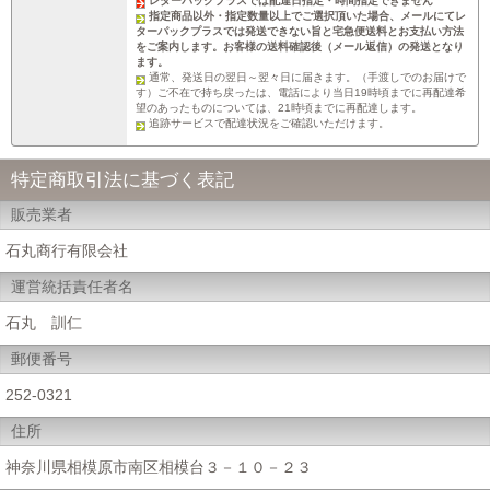
レターパックプラスでは配達日指定・時間指定できません
指定商品以外・指定数量以上でご選択頂いた場合、メールにてレ
ターパックプラスでは発送できない旨と宅急便送料とお支払い方法
をご案内します。お客様の送料確認後（メール返信）の発送となり
ます。
通常、発送日の翌日～翌々日に届きます。（手渡しでのお届けで
す）ご不在で持ち戻ったは、電話により当日19時頃までに再配達希
望のあったものについては、21時頃までに再配達します。
追跡サービスで配達状況をご確認いただけます。
特定商取引法に基づく表記
販売業者
石丸商行有限会社
運営統括責任者名
石丸 訓仁
郵便番号
252-0321
住所
神奈川県相模原市南区相模台３－１０－２３