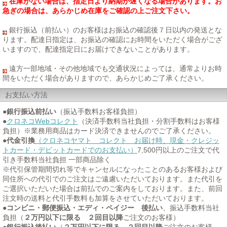
在庫がない場合は、指定日より納期が遅くなる場合があります。お
急ぎの場合は、あらかじめ在庫をご確認の上ご注文下さい。
銀行振込（前払い）のお客様はお振込の確認後７日以内の発送とな
ります。配達日指定は、お振込の確認にお時間をいただく場合がござ
いますので、配達指定日にお届けできないことがあります。
遠方一部地域・その他地域でも交通状況によっては、通常よりお時
間をいただく場合がありますので、あらかじめご了承ください。
お支払い方法
●
銀行振込前払い
（振込手数料お客様負担）
●
クロネコWebコレクト
（決済手数料当社負担・分割手数料はお客様
負担）※業務用商品はカード決済できませんのでご了承ください。
●
代金引換
（クロネコヤマト コレクト お届け時、現金・クレジッ
トカード・デビットカードでのお支払い）
7,500円以上のご注文で代
引き手数料当社負担 一部商品除く
※代引保管期間切れ等でキャンセルになったことのあるお客様および
同住所への代引でのご注文はご遠慮いただいております。また代引を
ご選択いただいた場合は前払でのご案内をしております。また、前回
注文時の送料と代引手数料も加算をさせていただいております。
●
コンビニ・郵便振込・エディ・ペイジー 後払い
、振込手数料当社
負担（
２万円以下に限る ２回目以降
ご注文のお客様）