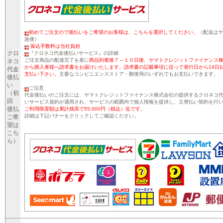
初めてご注文ので後払いをご希望のお客様は、こちらを選択してください。
（配送はヤ
急便）
振込手数料は当社負担
クロ
『クロネコ代金後払いサービス』の詳細
ご注文商品の配達完了を基に
商品到着後７～１０日後、ヤマトクレジットファイナンス
ネコ
から購入者様へ請求書をお届けいたします。請求書の記載事項に従って発行日から14日
代金
支払い下さい。
主要なコンビニエンスストア・郵便局のいずれでもお支払いできます。
後払
い
ご注意
（初
代金後払いのご注文には、ヤマトクレジットファイナンス株式会社の提供するクロネコ
回
いサービス規約が適用され、サービスの範囲内で個人情報を提供し、立替払い契約を行
後払
ご利用限度額は累計残高で55,000円（税込）迄です。
詳細は下記バナーをクリックしてご確認ください。
ご希
望は
こち
ら）