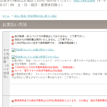
お急ぎの場合はお電話でお問い合わせください。
042-744-2089
（9：0
0-17：00 土・日・祝日・振替休日除く）
ホーム
>
支払 / 配送 / 特定商取引法に基づく表記
お支払い方法
佐川急便・ゆうパックでの発送はしておりません。ご了承下さい。
当社からの領収書は発行いたしません。ご了承下さい。
7,500円以上のご注文で送料無料です。（対象外商品除く）
ヤマ
ト代
金引
お届け時に、現金・クレジットカード・デビットカード・電子マネーでお支払いいただ
換
代引手数料 330円～（税込）
（カ
7,500円以上で代引手数料無料(当社負担) 一部商品除く
ード
カード・電子マネーの決済手数料は当社負担
決済
※電波状況が悪く、クレジットカードなどのお支払いができない場合は、代金引換（現
可）
のお支払いに変えさせていただく事があります。ご了承下さい。
郵便局現金での振込手数料は110円お客様負担となります。その他は、振込手数料弊