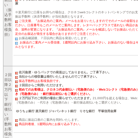
前払
庫
い
（振
※楽天銀行に口座をお持ちの場合は、クロネコwebコレクトのネットバンキングでのお
込手
振込手数料（決済手数料）が当社負担となります。
数料
ご注文後、『お振込先のご案内』メールをお送りいたしますのでそのメールの金額を
お客
ださい。口座番号もこのメールでご案内します。レターパックプラスで送れない商品が
様負
合、送料が変更になります。『お振込先のご案内』メールを確認しないでお振込いただ
足分のお振込が発生する場合がありますのでご注意ください。
担）
お振込確認後、７日以内に商品を発送いたします。
お振込のご案内メール受信後、1週間以内にお振り込み下さい。お振込のない場合は
ルとなります。
佐川急便・ゆうパックでの発送はしておりません。ご了承下さい。
２回
当社からの領収書は発行いたしませんのでご了承下さい。
目以
振込手数料はお客様負担です。
降２
２回目からご利用いただけます。
万円
初めてのお客様は、クロネコ代金後払い（宅急便のみ）・Webコレクト（宅急便のみ
き（宅急便のみ）・銀行振込前払いをご選択ください。
以
２万円以下のご利用の場合に限らせていただきます。
21,000円を超える場合は、We
下
（宅急便のみ）・代引き（宅急便のみ）・銀行振込前払いをご選択ください。
銀行
後払
ゆうちょ銀行 楽天銀行 ジャパンネット銀行 りそな銀行 平塚信用金庫
い
(手
商品に振込口座のご案内を同封いたします。
数料
商品到着後、1週間以内にお振り込み下さい。
お客
様負