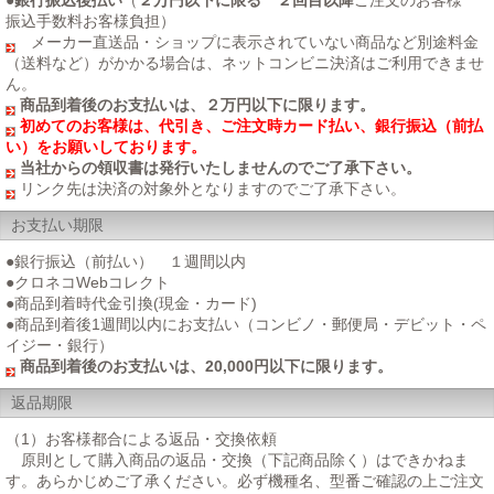
●
銀行振込後払い
（
２万円以下に限る ２回目以降
ご注文のお客様
振込手数料お客様負担）
メーカー直送品・ショップに表示されていない商品など別途料金
（送料など）がかかる場合は、ネットコンビニ決済はご利用できませ
ん。
商品到着後のお支払いは、２万円以下に限ります。
初めてのお客様は、代引き、ご注文時カード払い、銀行振込（前払
い）をお願いしております。
当社からの領収書は発行いたしませんのでご了承下さい。
リンク先は決済の対象外となりますのでご了承下さい。
お支払い期限
●銀行振込（前払い） １週間以内
●クロネコWebコレクト
●商品到着時代金引換(現金・カード)
●商品到着後1週間以内にお支払い（コンビノ・郵便局・デビット・ペ
イジー・銀行）
商品到着後のお支払いは、20,000円以下に限ります。
返品期限
（1）お客様都合による返品・交換依頼
原則として購入商品の返品・交換（下記商品除く）はできかねま
す。あらかじめご了承ください。必ず機種名、型番ご確認の上ご注文