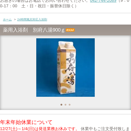
お急ぎの場合はお電話でお問い合わせください。
042-744-2089
（9：0
0-17：00 土・日・祝日・振替休日除く）
ホーム
>
24時間風呂対応入浴剤
薬用入浴剤 別府八湯900ｇ
年末年始休業について
12/27(土)～1/4(日)は発送業務お休みです。
休業中もご注文受付致しま