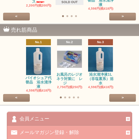
替品 浴水清浄
ジ
ス
SOLD OUT
液
2,750円(税25
2,200円(税200円)
4,598円(税418円)
<
>
売れ筋商品
No.1
No.2
No.3
No.4
お風呂のレジオ
浴水清浄液1L
お風呂のレ
バイオシュア代
ネラ対策に レ
（非塩素系）浴
ネラ対策に
替品 浴水清浄
ジ
水
塩
液
2,750円(税250円)
4,598円(税418円)
3,300円(税30
4,598円(税418円)
<
>
会員メニュー
メールマガジン登録・解除