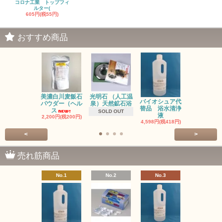
コロナ工業 トップフィ
ルター(
605円(税55円)
おすすめ商品
光明石 （人工温
お風呂のレ
美濃白川麦飯石
バイオシュア代
泉）天然鉱石浴
ネラ対策に
パウダー（ヘル
替品 浴水清浄
ジ
ス
SOLD OUT
液
2,750円(税25
2,200円(税200円)
4,598円(税418円)
<
>
売れ筋商品
No.1
No.2
No.3
No.4