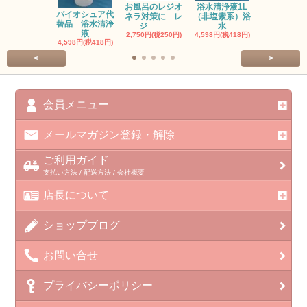
お風呂のレジオ
浴水清浄液1L
お風呂のレ
バイオシュア代
ネラ対策に レ
（非塩素系）浴
ネラ対策に
替品 浴水清浄
ジ
水
塩
液
2,750円(税250円)
4,598円(税418円)
3,300円(税30
4,598円(税418円)
<
>
会員メニュー
メールマガジン登録・解除
ご利用ガイド
支払い方法 / 配送方法 / 会社概要
店長について
ショップブログ
お問い合せ
プライバシーポリシー