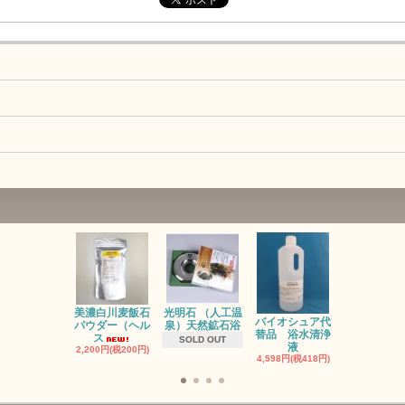
光明石 （人工温
お風呂のレ
美濃白川麦飯石
バイオシュア代
泉）天然鉱石浴
ネラ対策に
パウダー（ヘル
替品 浴水清浄
ジ
ス
SOLD OUT
液
2,750円(税25
2,200円(税200円)
4,598円(税418円)