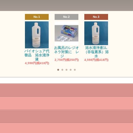
No.1
No.2
No.3
No.4
お風呂のレジオ
浴水清浄液1L
お風呂のレ
バイオシュア代
ネラ対策に レ
（非塩素系）浴
ネラ対策に
替品 浴水清浄
ジ
水
塩
液
2,750円(税250円)
4,598円(税418円)
3,300円(税30
4,598円(税418円)