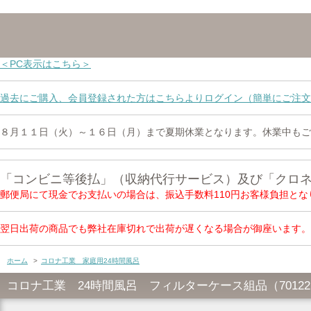
＜PC表示はこちら＞
過去にご購入、会員登録された方はこちらよりログイン（簡単にご注文
８月１１日（火）～１６日（月）まで夏期休業となります。休業中もご
「コンビニ等後払」（収納代行サービス）及び「クロ
郵便局にて現金でお支払いの場合は、振込手数料110円お客様負担とな
翌日出荷の商品でも弊社在庫切れで出荷が遅くなる場合が御座います。
ホーム
>
コロナ工業 家庭用24時間風呂
コロナ工業 24時間風呂 フィルターケース組品（7012219+