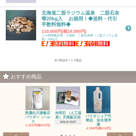
北海道二股ラジウム温泉 二股石灰
華20kg入 お徳用！◆送料・代引
手数料無料◆
110,000円(税10,000円)
２４時間風呂用 ろ過材 二股石灰華（二股ラジウム温
泉）20kg入
全7商品中 / 1-7商品
おすすめ商品
光明石 （人工温
お風呂のレ
美濃白川麦飯石
バイオシュア代
泉）天然鉱石浴
ネラ対策に
パウダー（ヘル
替品 浴水清浄
ジ
ス
SOLD OUT
液
2,750円(税25
2,200円(税200円)
4,598円(税418円)
<
>