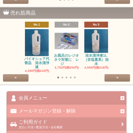
売れ筋商品
No.1
No.2
No.3
No.4
お風呂のレジオ
浴水清浄液1L
お風呂のレ
バイオシュア代
ネラ対策に レ
（非塩素系）浴
ネラ対策に
替品 浴水清浄
ジ
水
塩
液
2,750円(税250円)
4,598円(税418円)
3,300円(税30
4,598円(税418円)
<
>
会員メニュー
メールマガジン登録・解除
ご利用ガイド
支払い方法 / 配送方法 / 会社概要