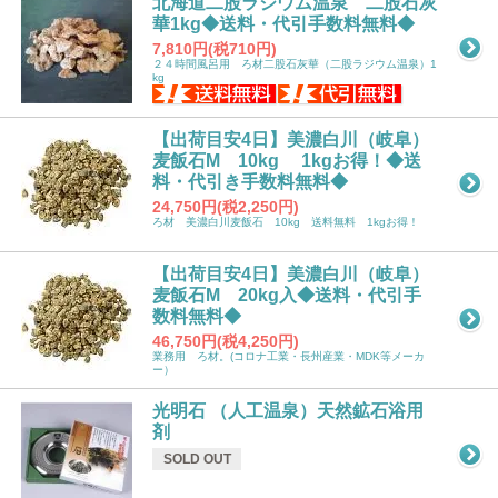
北海道二股ラジウム温泉 二股石灰
華1kg◆送料・代引手数料無料◆
7,810円(税710円)
２４時間風呂用 ろ材二股石灰華（二股ラジウム温泉）1
kg
【出荷目安4日】美濃白川（岐阜）
麦飯石M 10kg 1kgお得！◆送
料・代引き手数料無料◆
24,750円(税2,250円)
ろ材 美濃白川麦飯石 10kg 送料無料 1kgお得！
【出荷目安4日】美濃白川（岐阜）
麦飯石M 20kg入◆送料・代引手
数料無料◆
46,750円(税4,250円)
業務用 ろ材。(コロナ工業・長州産業・MDK等メーカ
ー）
光明石 （人工温泉）天然鉱石浴用
剤
SOLD OUT