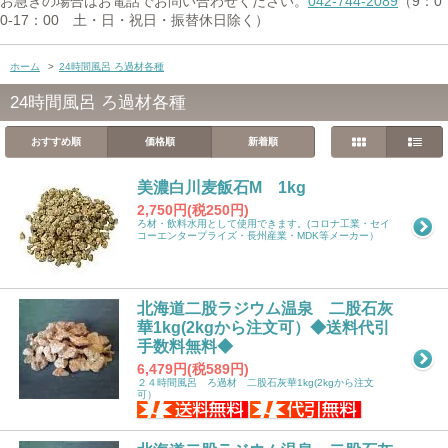
お急ぎの場合はお電話でお問い合わせください。
042-744-2089
（9：0
0-17：00 土・日・祝日・振替休日除く）
ホーム
>
24時間風呂 ろ過材各種
24時間風呂 ろ過材各種
おすすめ順
価格順
新着順
美濃白川麦飯石M 1kg
2,750円(税250円)
ろ材・飲料水用として使用できます。(コロナ工業・セイ
コーエンタープライズ・長州産業・MDK等メーカー）
北海道二股ラジウム温泉 二股石灰
華1kg(2kgから注文可）◆送料代引
手数料無料◆
6,479円(税589円)
２４時間風呂 ろ過材 二股石灰華1kg(2kgから注文
可）