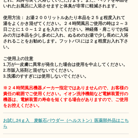
いれたお風呂に入浴させますと体臭が非常に軽減されます。
使用方法： お湯２００リットルあたり本品を２５ｇ程度入れて
湯をよくかき混ぜてください。２４時間風呂ご使用の時は２～３
日ごとに１０～１２ｇを入れてください。神経痛・肩こりでお悩
みの方は本品を少し多めに入れ、ぬるめのお湯で少し長めに入浴
されることをお勧めします。フットバスには２ｇ程度お入れ下さ
い。
ご使用上の注意
1.万が一皮膚に異常が発生した場合は使用を中止してください。
2.市販入浴剤と混ぜないでください。
3.洗濯のすすぎには使用しないでください。
※２４時間風呂機器メーカー指定ではありませんので、お客様の
責任の範囲でご使用ください。イオン洗浄機能など電解装置付の
機器は、電解装置の寿命を短くする場合がありますので、ご使用
をお控えください。
お試し24ｇ入 麦飯石パウダー（ヘルストン）医薬部外品はこち
ら