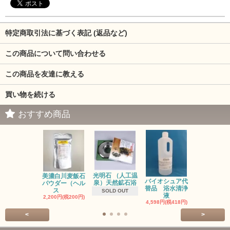
特定商取引法に基づく表記 (返品など)
この商品について問い合わせる
この商品を友達に教える
買い物を続ける
おすすめ商品
光明石 （人工温
お風呂のレ
美濃白川麦飯石
バイオシュア代
泉）天然鉱石浴
ネラ対策に
パウダー（ヘル
替品 浴水清浄
ジ
ス
SOLD OUT
液
2,750円(税25
2,200円(税200円)
4,598円(税418円)
<
>