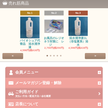
売れ筋商品
No.1
No.2
No.3
No.4
お風呂のレジオ
浴水清浄液1L
お風呂のレ
バイオシュア代
ネラ対策に レ
（非塩素系）浴
ネラ対策に
替品 浴水清浄
ジ
水
塩
液
2,750円(税250円)
4,598円(税418円)
3,300円(税30
4,598円(税418円)
<
>
会員メニュー
メールマガジン登録・解除
ご利用ガイド
支払い方法 / 配送方法 / 会社概要
店長について