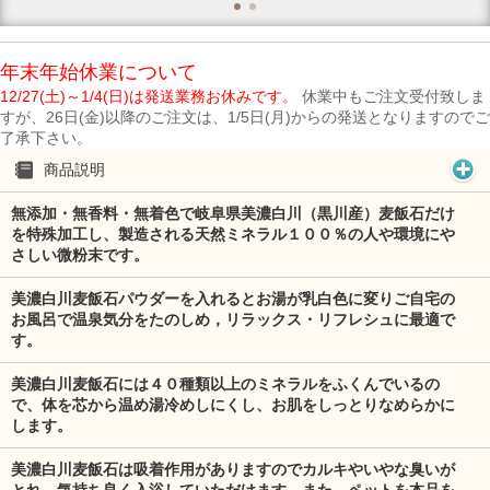
年末年始休業について
12/27(土)～1/4(日)は発送業務お休みです。
休業中もご注文受付致しま
すが、26日(金)以降のご注文は、1/5日(月)からの発送となりますのでご
了承下さい。
商品説明
無添加・無香料・無着色で
岐阜県美濃白川（黒川産）麦飯石
だけ
を特殊加工し、製造される天然ミネラル１００％の人や環境にや
さしい微粉末です。
美濃白川麦飯石パウダーを入れるとお湯が乳白色に変りご自宅の
お風呂で温泉気分をたのしめ，リラックス・リフレシュに最適で
す。
美濃白川麦飯石には４０種類以上のミネラルをふくんでいるの
で、体を芯から温め湯冷めしにくし、お肌をしっとりなめらかに
します。
美濃白川麦飯石は吸着作用がありますのでカルキやいやな臭いが
とれ、気持ち良く入浴していただけます。また、ペットを本品を