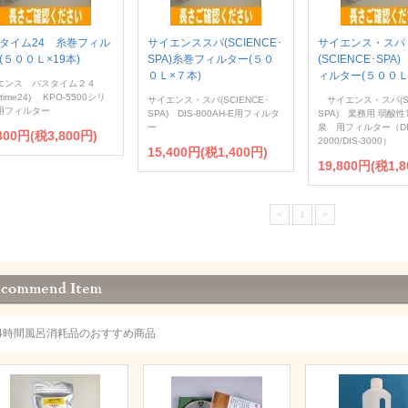
タイム24 糸巻フィル
サイエンススパ(SCIENCE･
サイエンス・スパ
(５００Ｌ×19本)
SPA)糸巻フィルター(５０
(SCIENCE･SPA
０Ｌ×７本)
ィルター(５００Ｌ
エンス バスタイム２４
htime24) KPO-5500シリ
サイエンス・スパ(SCIENCE･
サイエンス・スパ(SC
用フィルター
SPA) DIS-800AH-E用フィルタ
SPA) 業務用 弱酸
ー
泉 用フィルター（DI
800円(税3,800円)
2000/DIS-3000）
15,400円(税1,400円)
19,800円(税1,8
<
1
>
24時間風呂消耗品のおすすめ商品