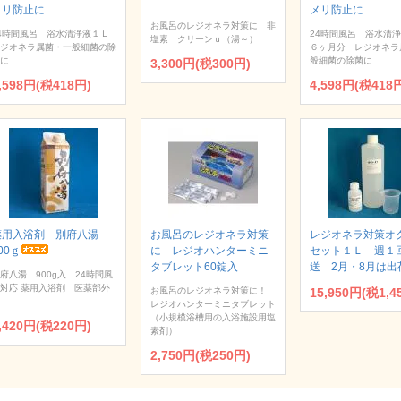
メリ防止に
メリ防止に
お風呂のレジオネラ対策に 非
4時間風呂 浴水清浄液１Ｌ
24時間風呂 浴水清
塩素 クリーンｕ（湯～）
ジオネラ属菌・一般細菌の除
６ヶ月分 レジオネラ
に
般細菌の除菌に
3,300円(税300円)
,598円(税418円)
4,598円(税418
薬用入浴剤 別府八湯
お風呂のレジオネラ対策
レジオネラ対策オ
00ｇ
に レジオハンターミニ
セット１Ｌ 週１
タブレット60錠入
送 2月・8月は出
府八湯 900g入 24時間風
対応 薬用入浴剤 医薬部外
お風呂のレジオネラ対策に！
15,950円(税1,4
レジオハンターミニタブレット
（小規模浴槽用の入浴施設用塩
,420円(税220円)
素剤）
2,750円(税250円)