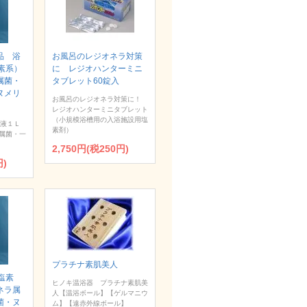
品 浴
お風呂のレジオネラ対策
素系）
に レジオハンターミニ
属菌・
タブレット60錠入
ヌメリ
お風呂のレジオネラ対策に！
レジオハンターミニタブレット
（小規模浴槽用の入浴施設用塩
浄液１Ｌ
素剤）
属菌・一
2,750円(税250円)
円)
プラチナ素肌美人
塩素
ヒノキ温浴器 プラチナ素肌美
ネラ属
人【温浴ボール】【ゲルマニウ
菌・ヌ
ム】【遠赤外線ボール】