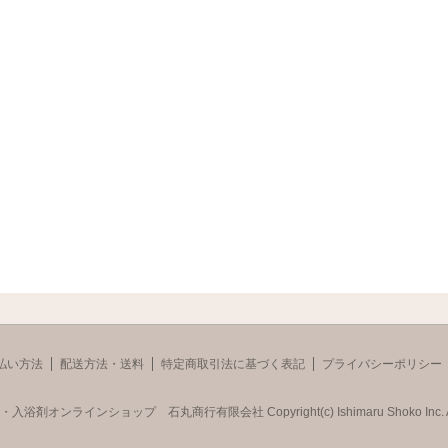
払い方法
配送方法・送料
特定商取引法に基づく表記
プライバシーポリシー
品・入浴剤オンラインショップ 石丸商行有限会社
Copyright(c) Ishimaru Shoko Inc. A