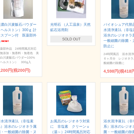
美濃白川麦飯石パウダー
光明石 （人工温泉）天然
バイオシュア代替
（ヘルストン）300ｇ 計
鉱石浴用剤
水清浄液1L（非塩
量スプーン付 医薬部外
浴水のレジオネラ
SOLD OUT
品
一般細菌の除菌・
防止に
薬部外品 24時間風呂対応
無添加・無香料・無着色 美
24時間風呂 浴水清
白川麦飯石パウダー100%
６ヶ月分 レジオネラ
ヘルストン） 300g入
般細菌の除菌に
,200円(税200円)
4,598円(税418
浴水清浄液1L（非塩素
お風呂のレジオネラ対策
浴水清浄液1L（非
系）浴水のレジオネラ属
に 非塩素 クリーンｕ
系）浴水のレジオ
菌・一般細菌の除菌・ヌ
（湯～）24時間風呂対応
菌・一般細菌の除