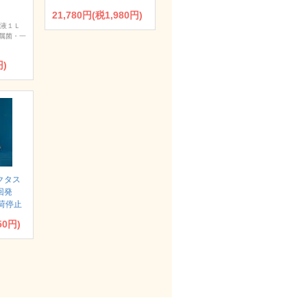
21,780円(税1,980円)
浄液１Ｌ
属菌・一
円)
クタス
回発
荷停止
50円)