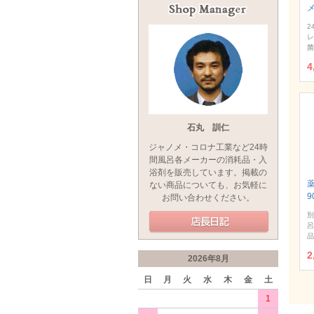
2
レ
菌
4
石丸 訓仁
ジャノメ・コロナ工業など24時
間風呂各メーカーの消耗品・入
浴剤を販売しています。掲載の
ない商品についても、お気軽に
9
お問い合わせください。
別
呂
品
2
2026年8月
日
月
火
水
木
金
土
1