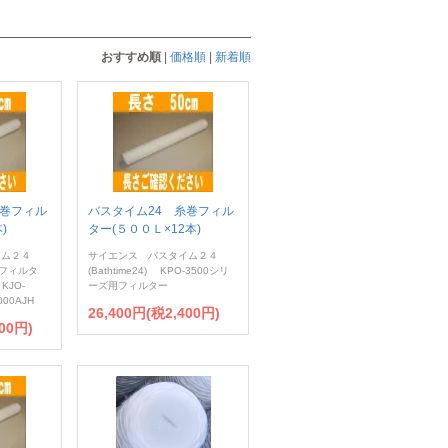
おすすめ順
|
価格順
|
新着順
糸巻フィル
バスタイム24 糸巻フィル
)
ター(５００Ｌ×12本)
イム２４
サイエンス バスタイム２４
cmフィルタ
(Bathtime24) KPO-3500シリ
KJO-
ーズ用フィルター
000AJH
26,400円(税2,400円)
00円)