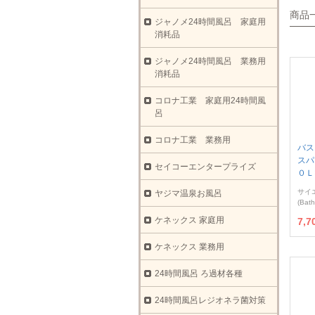
商品
ジャノメ24時間風呂 家庭用
消耗品
ジャノメ24時間風呂 業務用
消耗品
コロナ工業 家庭用24時間風
呂
コロナ工業 業務用
バス
スパ
セイコーエンタープライズ
０Ｌ
サイ
ヤジマ温泉お風呂
(Bat
ケネックス 家庭用
7,
ケネックス 業務用
24時間風呂 ろ過材各種
24時間風呂レジオネラ菌対策