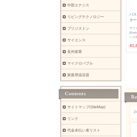
中部エナジス
バス
リビングテクノロジー
ター
ブリジストン
サイ
(Bat
ーズ
サイエンス
41,
長州産業
マイクロバブル
家庭用温浴器
サイトマップ(SiteMap)
リンク
代金未払い者リスト