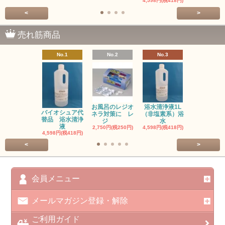
4,598円(税418円)
<
>
売れ筋商品
No.1
No.2
No.3
No.4
お風呂のレジオ
浴水清浄液1L
お風呂のレ
バイオシュア代
ネラ対策に レ
（非塩素系）浴
ネラ対策に
替品 浴水清浄
ジ
水
塩
液
2,750円(税250円)
4,598円(税418円)
3,300円(税30
4,598円(税418円)
<
>
会員メニュー
メールマガジン登録・解除
ご利用ガイド