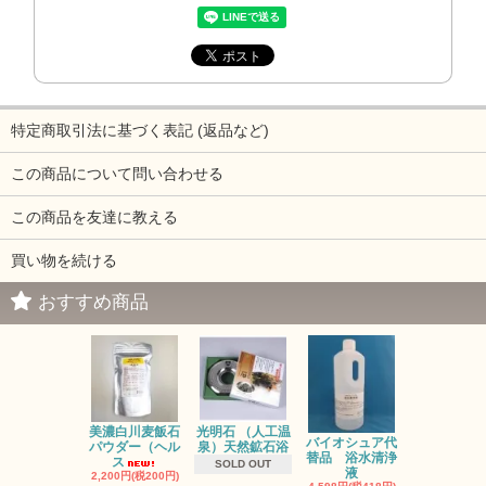
特定商取引法に基づく表記 (返品など)
この商品について問い合わせる
この商品を友達に教える
買い物を続ける
おすすめ商品
光明石 （人工温
お風呂のレ
美濃白川麦飯石
バイオシュア代
泉）天然鉱石浴
ネラ対策に
パウダー（ヘル
替品 浴水清浄
ジ
ス
SOLD OUT
液
2,750円(税25
2,200円(税200円)