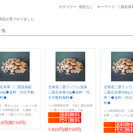
カテゴリー
指定なし
キーワード
二股石灰
商品が見つかりました
一覧
石灰華（二股温泉鉱
北海道二股ラジウム温泉
北海道二股ラジ
1kg◆送料・代引手数
二股石灰華1kg◆送料・代
二股石灰華20kg
料◆
引手数料無料◆
用！◆送料・代引
料◆
治・夢おんせん・ヘルシー命
２４時間風呂用 ろ材二股石灰華
２４時間風呂用 ろ過材 二
（二股ラジウム温泉）1kg
２４時間風呂用 ろ
灰華（二股ラジウム温泉）
灰華（二股ラジウム温泉
入
810円(税710円)
7,810円(税710円)