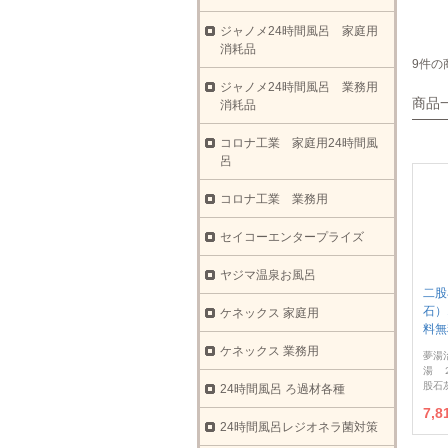
ジャノメ24時間風呂 家庭用
消耗品
9件の
ジャノメ24時間風呂 業務用
商品
消耗品
コロナ工業 家庭用24時間風
呂
コロナ工業 業務用
セイコーエンタープライズ
ヤジマ温泉お風呂
二股
石）
ケネックス 家庭用
料無
ケネックス 業務用
夢湯
湯 
股石
24時間風呂 ろ過材各種
7,
24時間風呂レジオネラ菌対策