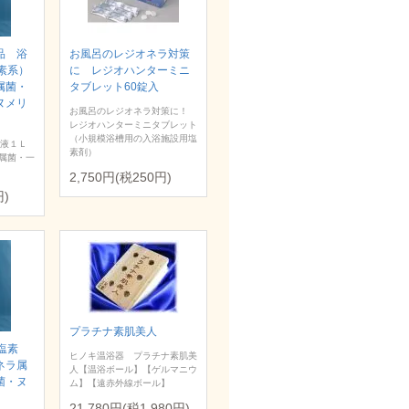
品 浴
お風呂のレジオネラ対策
素系）
に レジオハンターミニ
属菌・
タブレット60錠入
ヌメリ
お風呂のレジオネラ対策に！
レジオハンターミニタブレット
（小規模浴槽用の入浴施設用塩
浄液１Ｌ
素剤）
属菌・一
2,750円(税250円)
円)
プラチナ素肌美人
塩素
ヒノキ温浴器 プラチナ素肌美
ネラ属
人【温浴ボール】【ゲルマニウ
菌・ヌ
ム】【遠赤外線ボール】
21,780円(税1,980円)