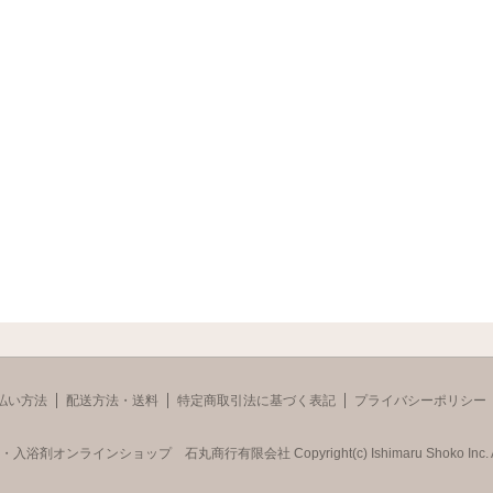
払い方法
配送方法・送料
特定商取引法に基づく表記
プライバシーポリシー
品・入浴剤オンラインショップ 石丸商行有限会社
Copyright(c) Ishimaru Shoko Inc. A