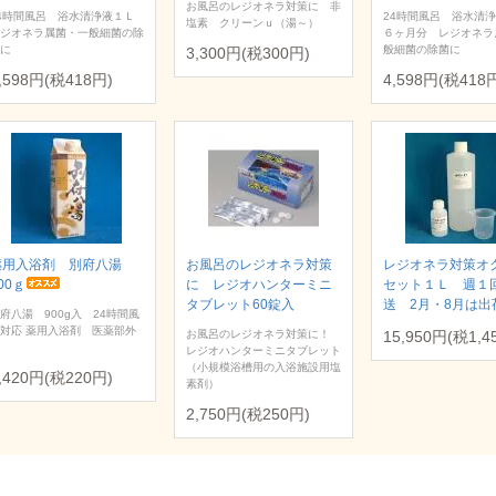
お風呂のレジオネラ対策に 非
4時間風呂 浴水清浄液１Ｌ
24時間風呂 浴水清
塩素 クリーンｕ（湯～）
ジオネラ属菌・一般細菌の除
６ヶ月分 レジオネラ
に
般細菌の除菌に
3,300円(税300円)
,598円(税418円)
4,598円(税418
薬用入浴剤 別府八湯
お風呂のレジオネラ対策
レジオネラ対策オ
00ｇ
に レジオハンターミニ
セット１Ｌ 週１
タブレット60錠入
送 2月・8月は出
府八湯 900g入 24時間風
対応 薬用入浴剤 医薬部外
お風呂のレジオネラ対策に！
15,950円(税1,4
レジオハンターミニタブレット
（小規模浴槽用の入浴施設用塩
,420円(税220円)
素剤）
2,750円(税250円)