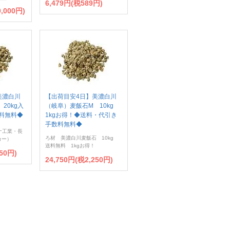
6,479円(税589円)
,000円)
美濃白川
【出荷目安4日】美濃白川
20kg入
（岐阜）麦飯石M 10kg
料無料◆
1kgお得！◆送料・代引き
手数料無料◆
ナ工業・長
ろ材 美濃白川麦飯石 10kg
カー）
送料無料 1kgお得！
50円)
24,750円(税2,250円)