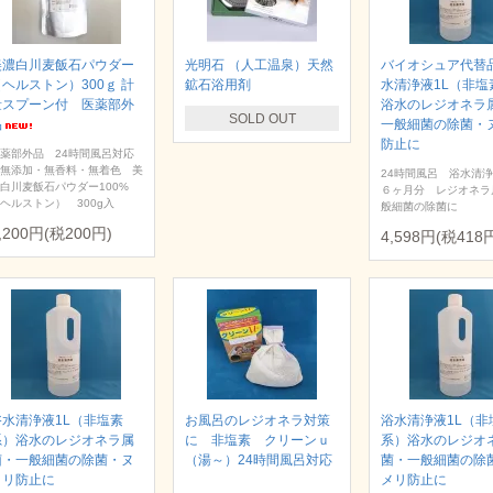
美濃白川麦飯石パウダー
光明石 （人工温泉）天然
バイオシュア代替
（ヘルストン）300ｇ 計
鉱石浴用剤
水清浄液1L（非塩
量スプーン付 医薬部外
浴水のレジオネラ
SOLD OUT
品
一般細菌の除菌・
防止に
薬部外品 24時間風呂対応
無添加・無香料・無着色 美
24時間風呂 浴水清
白川麦飯石パウダー100%
６ヶ月分 レジオネラ
ヘルストン） 300g入
般細菌の除菌に
,200円(税200円)
4,598円(税418
浴水清浄液1L（非塩素
お風呂のレジオネラ対策
浴水清浄液1L（非
系）浴水のレジオネラ属
に 非塩素 クリーンｕ
系）浴水のレジオ
菌・一般細菌の除菌・ヌ
（湯～）24時間風呂対応
菌・一般細菌の除
メリ防止に
メリ防止に