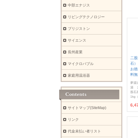
中部エナジス
リビングテクノロジー
ブリジストン
サイエンス
長州産業
二股
石）
マイクロバブル
お徳
料無
家庭用温浴器
夢湯
湯 
股石
1kg
6,
サイトマップ(SiteMap)
リンク
代金未払い者リスト