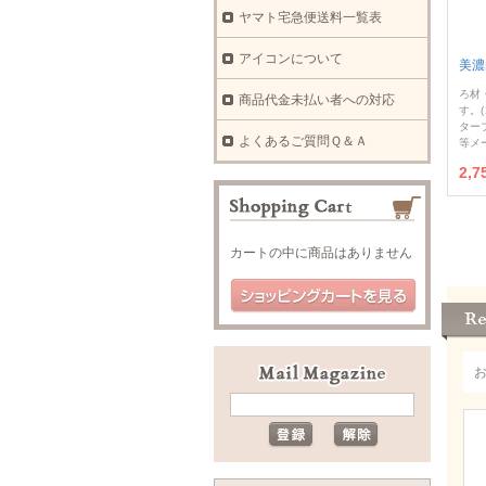
ヤマト宅急便送料一覧表
アイコンについて
美濃
ろ材
商品代金未払い者への対応
す。
ター
よくあるご質問Ｑ＆Ａ
等メ
2,
カートの中に商品はありません