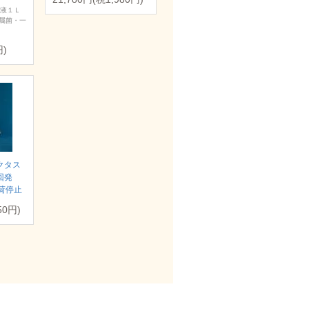
浄液１Ｌ
属菌・一
円)
クタス
回発
荷停止
50円)