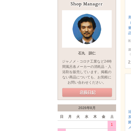
医
濃
石丸 訓仁
（
ジャノメ・コロナ工業など24時
2
間風呂各メーカーの消耗品・入
浴剤を販売しています。掲載の
ない商品についても、お気軽に
お問い合わせください。
2026年8月
日
月
火
水
木
金
土
1