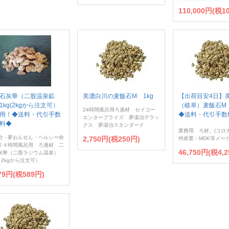
110,000円(税10
石灰華（二股温泉鉱
美濃白川の麦飯石M 1kg
【出荷目安4日】
1kg(2kgから注文可）
（岐阜）麦飯石M 
24時間風呂用ろ過材 セイコー
用！◆送料・代引手数
◆送料・代引手数
エンタープライズ 夢湯治デラッ
料◆
クス 夢湯治スタンダード
業務用 ろ材。(コロ
治・夢おんせん・ヘルシー命
2,750円(税250円)
州産業・MDK等メー
２４時間風呂用 ろ過材 二
46,750円(税4,2
灰華（二股ラジウム温泉）
（2kgから注文可）
479円(税589円)