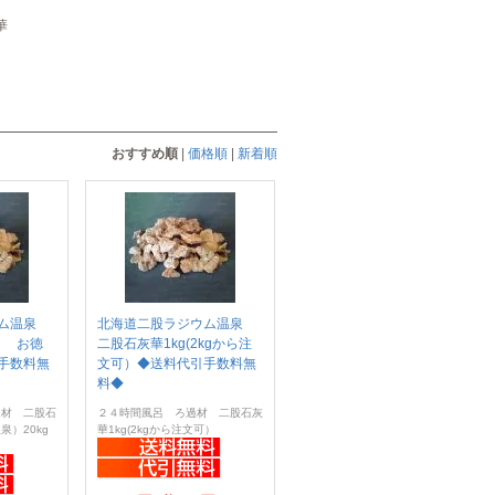
華
おすすめ順
|
価格順
|
新着順
ウム温泉
北海道二股ラジウム温泉
入 お徳
二股石灰華1kg(2kgから注
手数料無
文可）◆送料代引手数料無
料◆
過材 二股石
２４時間風呂 ろ過材 二股石灰
）20kg
華1kg(2kgから注文可）