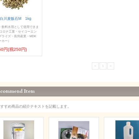
白川麦飯石M 1kg
・飲料水用として使用できま
(コロナ工業・セイコーエン
プライズ・長州産業・MDK
ーカー）
750円(税250円)
<
1
>
おすすめ商品の紹介テキストを記載します。