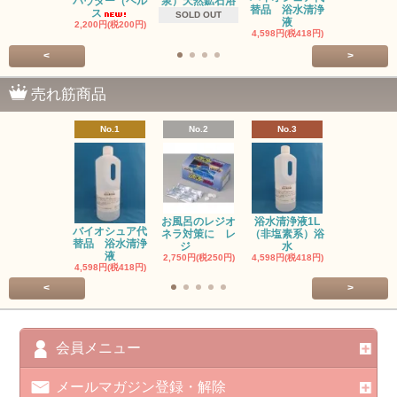
泉）天然鉱石浴
ネラ対策に
パウダー（ヘル
替品 浴水清浄
ジ
ス
SOLD OUT
液
2,750円(税25
2,200円(税200円)
4,598円(税418円)
<
>
売れ筋商品
No.1
No.2
No.3
No.4
お風呂のレジオ
浴水清浄液1L
お風呂のレ
バイオシュア代
ネラ対策に レ
（非塩素系）浴
ネラ対策に
替品 浴水清浄
ジ
水
塩
液
2,750円(税250円)
4,598円(税418円)
3,300円(税30
4,598円(税418円)
<
>
会員メニュー
メールマガジン登録・解除