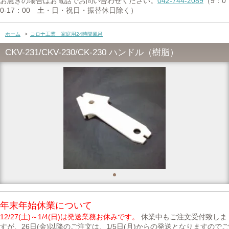
お急ぎの場合はお電話でお問い合わせください。
042-744-2089
（9：0
0-17：00 土・日・祝日・振替休日除く）
ホーム
>
コロナ工業 家庭用24時間風呂
CKV-231/CKV-230/CK-230 ハンドル（樹脂）
年末年始休業について
12/27(土)～1/4(日)は発送業務お休みです。
休業中もご注文受付致しま
すが、26日(金)以降のご注文は、1/5日(月)からの発送となりますのでご