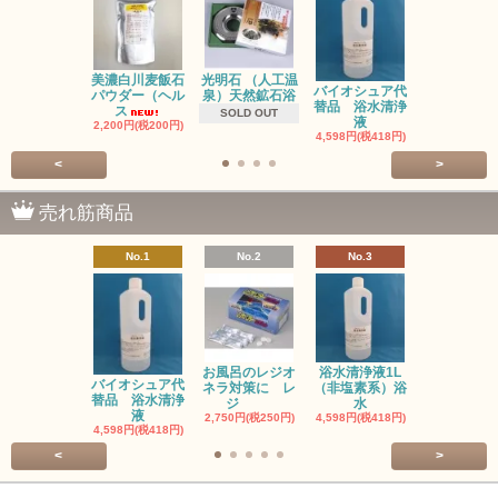
光明石 （人工温
お風呂のレ
美濃白川麦飯石
バイオシュア代
泉）天然鉱石浴
ネラ対策に
パウダー（ヘル
替品 浴水清浄
ジ
ス
SOLD OUT
液
2,750円(税25
2,200円(税200円)
4,598円(税418円)
<
>
売れ筋商品
No.1
No.2
No.3
No.4
お風呂のレジオ
浴水清浄液1L
お風呂のレ
バイオシュア代
ネラ対策に レ
（非塩素系）浴
ネラ対策に
替品 浴水清浄
ジ
水
塩
液
2,750円(税250円)
4,598円(税418円)
3,300円(税30
4,598円(税418円)
<
>