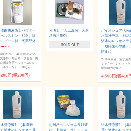
美濃白川麦飯石パウダー
光明石 （人工温泉）天然
バイオシュア代替
（ヘルストン）300ｇ 計
鉱石浴用剤
水清浄液1L（非塩
量スプーン付 医薬部外
浴水のレジオネラ
SOLD OUT
品
一般細菌の除菌・
防止に
薬部外品 24時間風呂対応
無添加・無香料・無着色 美
24時間風呂 浴水清
白川麦飯石パウダー100%
６ヶ月分 レジオネラ
ヘルストン） 300g入
般細菌の除菌に
,200円(税200円)
4,598円(税418
浴水清浄液1L（非塩素
お風呂のレジオネラ対策
浴水清浄液1L（非
系）浴水のレジオネラ属
に 非塩素 クリーンｕ
系）浴水のレジオ