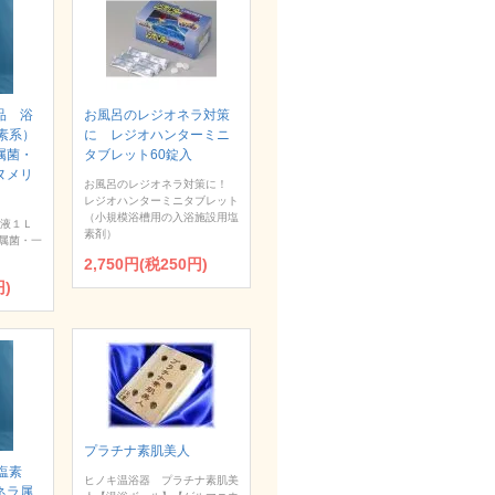
品 浴
お風呂のレジオネラ対策
素系）
に レジオハンターミニ
属菌・
タブレット60錠入
ヌメリ
お風呂のレジオネラ対策に！
レジオハンターミニタブレット
（小規模浴槽用の入浴施設用塩
浄液１Ｌ
素剤）
属菌・一
2,750円(税250円)
円)
プラチナ素肌美人
塩素
ヒノキ温浴器 プラチナ素肌美
ネラ属