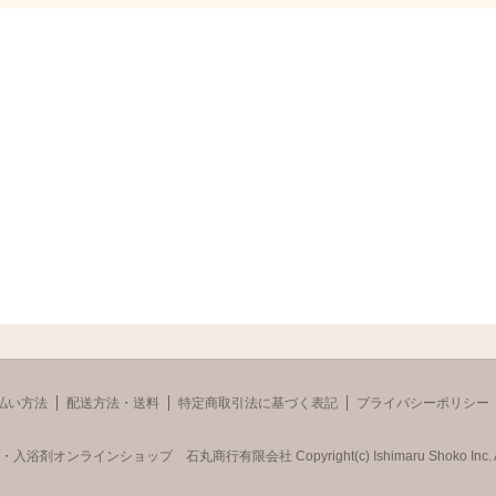
払い方法
配送方法・送料
特定商取引法に基づく表記
プライバシーポリシー
品・入浴剤オンラインショップ 石丸商行有限会社
Copyright(c) Ishimaru Shoko Inc. A