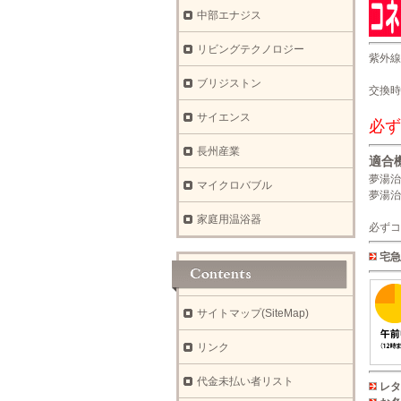
中部エナジス
リビングテクノロジー
紫外線
ブリジストン
交換時
サイエンス
必ず
長州産業
適合
夢湯治
マイクロバブル
夢湯治
家庭用温浴器
必ずコ
宅急
サイトマップ(SiteMap)
リンク
代金未払い者リスト
レタ