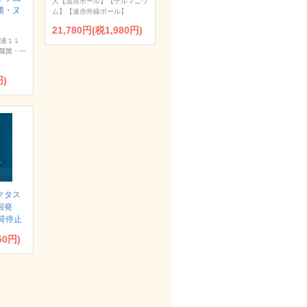
人【温浴ボール】【ゲルマニウ
菌・ヌ
ム】【遠赤外線ボール】
21,780円(税1,980円)
浄液１Ｌ
属菌・一
円)
クタス
回発
荷停止
50円)